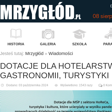
D
08 sier
HISTORIA
GALERIA
SZKOŁA
PARA
Jesteś tutaj:
Mrzygłód
»
Wiadomości
DOTACJE DLA HOTELARST
GASTRONOMII, TURYSTYKI 
Dodano: 03 października 2024
Wyświetlono: 1543 razy
0 Kom