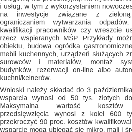
i usług, w tym z wykorzystaniem nowoczesn
na inwestycje związane z zieloną
ograniczaniem wytwarzania odpadów
kwalifikacji pracowników czy wreszcie u
rzecz wspieranych MŚP. Przykłady moż
obiektu, budowa ogródka gastronomiczne
mebli kuchennych, urządzeń służących zm
surowców i materiałów, montaż sys
budynków, rezerwacji on-line albo auto
kuchni/kelnerów.
Wnioski należy składać do 3 październik
wsparcia wynosi od 50 tys. złotych do
Maksymalna wartość kosztów kw
przedsięwzięcia wynosi z kolei 600 t
przekroczyć 90 proc. kosztów kwalifikowa
wsparcie mogą ubiegać się mikro, mali i śr