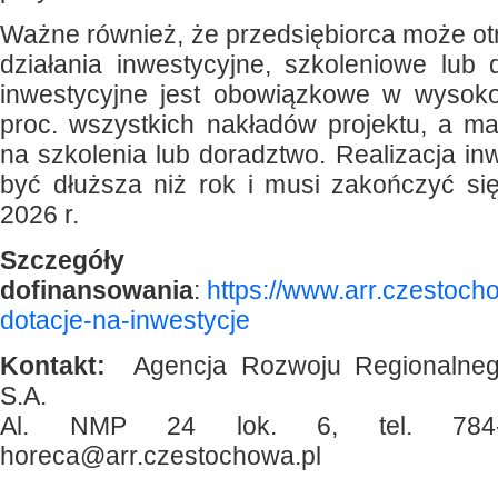
Ważne również, że przedsiębiorca może o
działania inwestycyjne, szkoleniowe lub 
inwestycyjne jest obowiązkowe w wysoko
proc. wszystkich nakładów projektu, a m
na szkolenia lub doradztwo. Realizacja in
być dłuższa niż rok i musi zakończyć si
2026 r.
Szczegóły
dofinansowania
:
https://www.arr.czestocho
dotacje-na-inwestycje
Kontakt:
Agencja Rozwoju Regionalneg
S.A.
Al. NMP 24 lok. 6, tel. 784-07
horeca@arr.czestochowa.pl