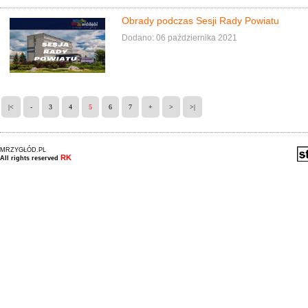
Obrady podczas Sesji Rady Powiatu
Dodano: 06 października 2021
|<
-
3
4
5
6
7
+
>
>|
MRZYGŁÓD.PL
RK
All rights reserved