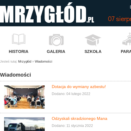
07 sier
HISTORIA
GALERIA
SZKOŁA
PARA
Jesteś tutaj:
Mrzygłód
»
Wiadomości
Wiadomości
Dotacja do wymiany azbestu!
Dodano: 04 lutego 2022
Odzyskali skradzionego Mana
Dodano: 11 stycznia 2022