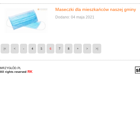
Maseczki dla mieszkańców naszej gminy
Dodano: 04 maja 2021
|<
<
-
4
5
6
7
8
+
>
>|
MRZYGŁÓD.PL
RK
All rights reserved