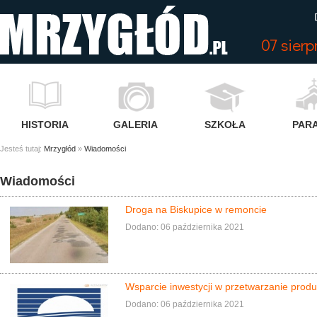
07 sier
HISTORIA
GALERIA
SZKOŁA
PARA
Jesteś tutaj:
Mrzygłód
»
Wiadomości
Wiadomości
Droga na Biskupice w remoncie
Dodano: 06 października 2021
Wsparcie inwestycji w przetwarzanie produ
Dodano: 06 października 2021