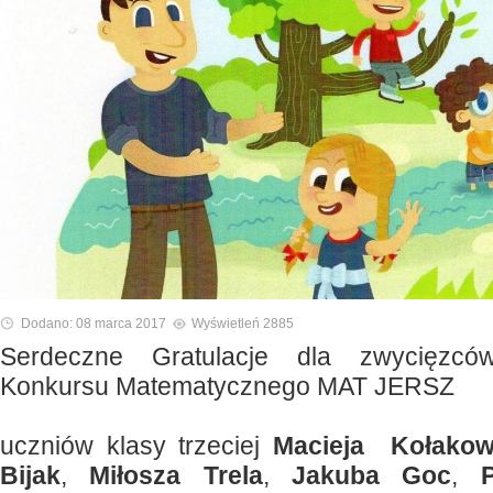
Dodano: 08 marca 2017
Wyświetleń 2885
Serdeczne Gratulacje dla zwycięzców
Konkursu Matematycznego MAT JERSZ
uczniów klasy trzeciej
Macieja Kołakow
Bijak
,
Miłosza Trela
,
Jakuba Goc
,