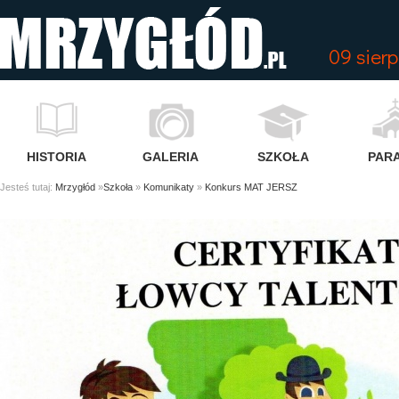
09 sier
HISTORIA
GALERIA
SZKOŁA
PARA
Jesteś tutaj:
Mrzygłód
»
Szkoła
»
Komunikaty
»
Konkurs MAT JERSZ