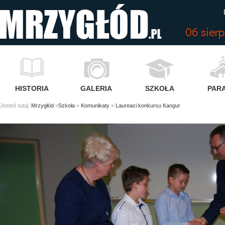
06 sier
HISTORIA
GALERIA
SZKOŁA
PARA
Jesteś tutaj:
Mrzygłód
»
Szkoła
»
Komunikaty
»
Laureaci konkursu Kangur