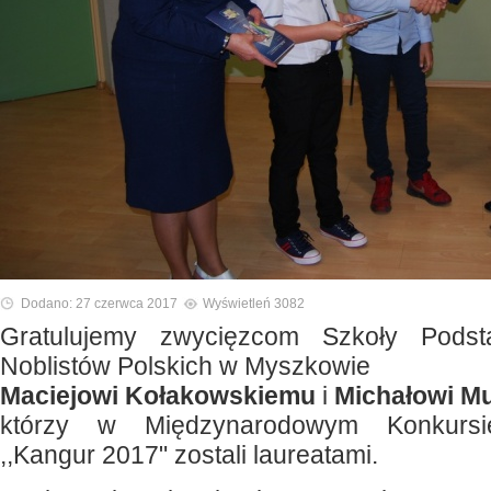
Dodano: 27 czerwca 2017
Wyświetleń 3082
Gratulujemy zwycięzcom Szkoły Pods
Noblistów Polskich w Myszkowie
Maciejowi Kołakowskiemu
i
Michałowi M
którzy w Międzynarodowym Konkurs
,,Kangur 2017" zostali laureatami.