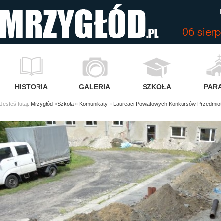
06 sier
HISTORIA
GALERIA
SZKOŁA
PARA
Jesteś tutaj:
Mrzygłód
»
Szkoła
»
Komunikaty
»
Laureaci Powiatowych Konkursów Przedmio